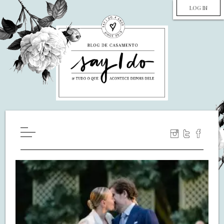
LOG IN
HOME
WILL YOU MARRY ME?
LUA DE MEL
COZINHA
DECORAÇÃO
DE NOIVA PRA NOIVA