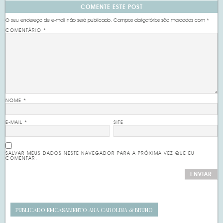
COMENTE ESTE POST
O seu endereço de e-mail não será publicado.
Campos obrigatórios são marcados com
*
COMENTÁRIO
*
NOME
*
E-MAIL
*
SITE
SALVAR MEUS DADOS NESTE NAVEGADOR PARA A PRÓXIMA VEZ QUE EU
COMENTAR.
PUBLICADO EM
CASAMENTO ANA CAROLINA & BRUNO