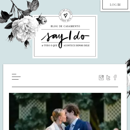
LOG IN
HOME
WILL YOU MARRY ME?
LUA DE MEL
COZINHA
DECORAÇÃO
DE NOIVA PRA NOIVA