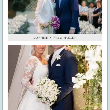
S.O.S CASADAS
FALE COM O SAY I DO
CASAMENTO LÍVIA & MARCELO