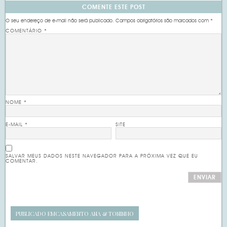
COMENTE ESTE POST
O seu endereço de e-mail não será publicado.
Campos obrigatórios são marcados com
*
COMENTÁRIO
*
NOME
*
E-MAIL
*
SITE
SALVAR MEUS DADOS NESTE NAVEGADOR PARA A PRÓXIMA VEZ QUE EU
COMENTAR.
PUBLICADO EM
CASAMENTO ANA & TONINHO