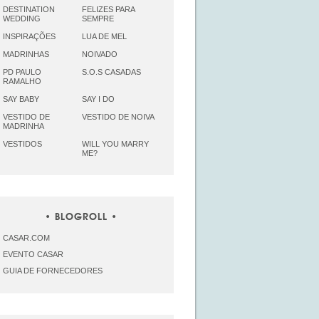
DESTINATION
FELIZES PARA
WEDDING
SEMPRE
INSPIRAÇÕES
LUA DE MEL
MADRINHAS
NOIVADO
PD PAULO
S.O.S CASADAS
RAMALHO
SAY BABY
SAY I DO
VESTIDO DE
VESTIDO DE NOIVA
MADRINHA
VESTIDOS
WILL YOU MARRY
ME?
BLOGROLL
CASAR.COM
EVENTO CASAR
GUIA DE FORNECEDORES