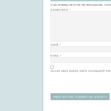
O seu endereço de e-mail não será publicado.
Campo
COMENTÁRIO
*
NOME
*
E-MAIL
*
SALVAR MEUS DADOS NESTE NAVEGADOR PAR
Navegação
PUBLICADO EM
CASAMENTO BIA & MARCO
de