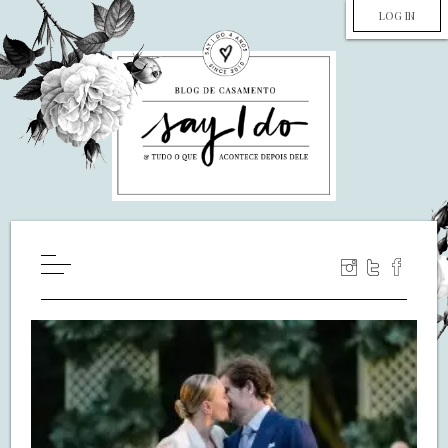
LOG IN
HOME
WILL YOU MARRY ME?
LUA DE MEL
COZINHA
DECORAÇÃO
DE NOIVA PRA NOIVA