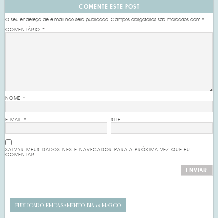
COMENTE ESTE POST
O seu endereço de e-mail não será publicado.
Campos obrigatórios são marcados com
*
COMENTÁRIO
*
NOME
*
E-MAIL
*
SITE
SALVAR MEUS DADOS NESTE NAVEGADOR PARA A PRÓXIMA VEZ QUE EU
COMENTAR.
PUBLICADO EM
CASAMENTO BIA & MARCO