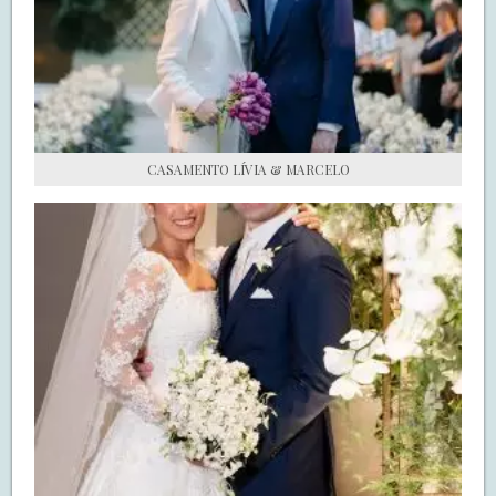
S.O.S CASADAS
FALE COM O SAY I DO
CASAMENTO LÍVIA & MARCELO