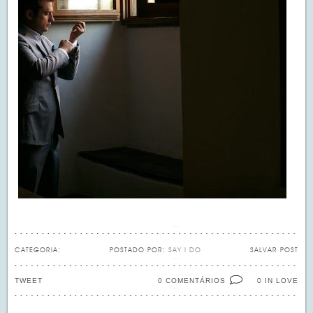
CATEGORIA:
POSTADO POR:
SAY I DO
SALVAR POST
TWEET
0 COMENTÁRIOS
IN LOVE
0