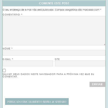
COMENTE ESTE POST
O seu endereço de e-mail não será publicado.
Campos obrigatórios são marcados com
*
COMENTÁRIO
*
NOME
*
E-MAIL
*
SITE
SALVAR MEUS DADOS NESTE NAVEGADOR PARA A PRÓXIMA VEZ QUE EU
COMENTAR.
PUBLICADO EM
CASAMENTO BRUNA & ADRIANO