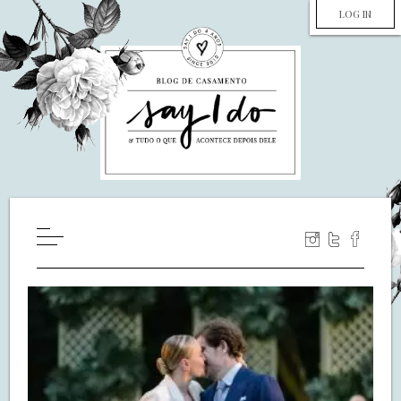
LOG IN
HOME
WILL YOU MARRY ME?
LUA DE MEL
COZINHA
DECORAÇÃO
DE NOIVA PRA NOIVA