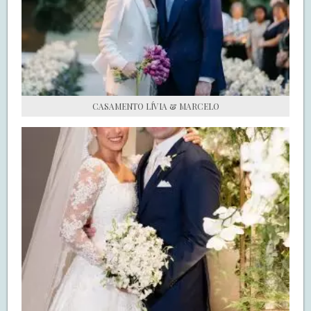
S.O.S CASADAS
FALE COM O SAY I DO
CASAMENTO LÍVIA & MARCELO