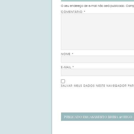
O seu endereço de e-mail não será publicado.
Campo
COMENTÁRIO
*
NOME
*
E-MAIL
*
SALVAR MEUS DADOS NESTE NAVEGADOR PAR
Navegação
PUBLICADO EM
CASAMENTO BRUNA & HUGO
de