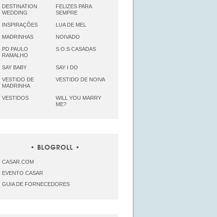
DESTINATION
FELIZES PARA
WEDDING
SEMPRE
INSPIRAÇÕES
LUA DE MEL
MADRINHAS
NOIVADO
PD PAULO
S.O.S CASADAS
RAMALHO
SAY BABY
SAY I DO
VESTIDO DE
VESTIDO DE NOIVA
MADRINHA
VESTIDOS
WILL YOU MARRY
ME?
BLOGROLL
CASAR.COM
EVENTO CASAR
GUIA DE FORNECEDORES