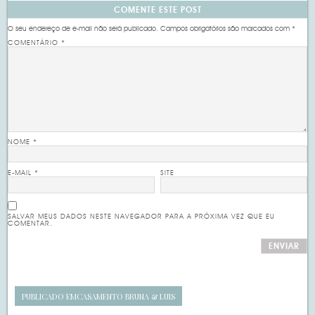
COMENTE ESTE POST
O seu endereço de e-mail não será publicado.
Campos obrigatórios são marcados com
*
COMENTÁRIO
*
NOME
*
E-MAIL
*
SITE
SALVAR MEUS DADOS NESTE NAVEGADOR PARA A PRÓXIMA VEZ QUE EU
COMENTAR.
PUBLICADO EM
CASAMENTO BRUNA & LUIS