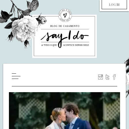
LOG IN
HOME
WILL YOU MARRY ME?
LUA DE MEL
COZINHA
DECORAÇÃO
DE NOIVA PRA NOIVA