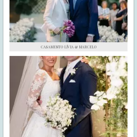
S.O.S CASADAS
FALE COM O SAY I DO
CASAMENTO LÍVIA & MARCELO