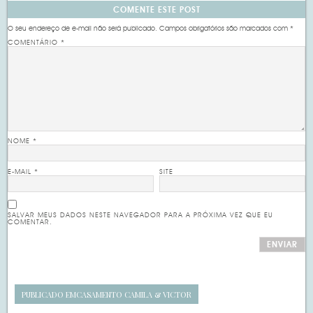
COMENTE ESTE POST
O seu endereço de e-mail não será publicado.
Campos obrigatórios são marcados com
*
COMENTÁRIO
*
NOME
*
E-MAIL
*
SITE
SALVAR MEUS DADOS NESTE NAVEGADOR PARA A PRÓXIMA VEZ QUE EU
COMENTAR.
PUBLICADO EM
CASAMENTO CAMILA & VICTOR