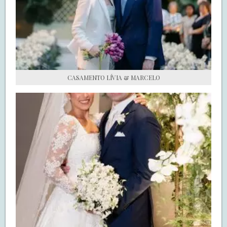
S.O.S CASADAS
FALE COM O SAY I DO
CASAMENTO LÍVIA & MARCELO