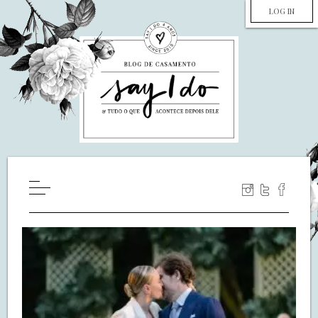
LOG IN
HOME
WILL YOU MARRY ME?
LUA DE MEL
COZINHA
DECORAÇÃO
DE NOIVA PRA NOIVA