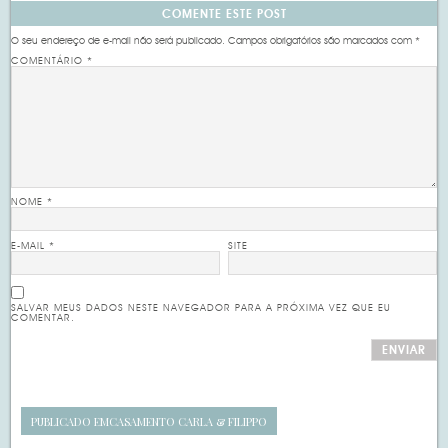
COMENTE ESTE POST
O seu endereço de e-mail não será publicado.
Campos obrigatórios são marcados com
*
COMENTÁRIO
*
NOME
*
E-MAIL
*
SITE
SALVAR MEUS DADOS NESTE NAVEGADOR PARA A PRÓXIMA VEZ QUE EU
COMENTAR.
PUBLICADO EM
CASAMENTO CARLA & FILIPPO