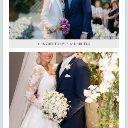
S.O.S CASADAS
FALE COM O SAY I DO
CASAMENTO LÍVIA & MARCELO