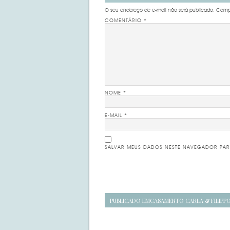
O seu endereço de e-mail não será publicado.
Campo
COMENTÁRIO
*
NOME
*
E-MAIL
*
SALVAR MEUS DADOS NESTE NAVEGADOR PAR
Navegação
PUBLICADO EM
CASAMENTO CARLA & FILIPP
de