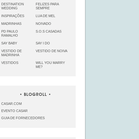
DESTINATION
FELIZES PARA
WEDDING
SEMPRE
INSPIRAÇÕES
LUA DE MEL
MADRINHAS
NOIVADO
PD PAULO
S.O.S CASADAS
RAMALHO
SAY BABY
SAY I DO
VESTIDO DE
VESTIDO DE NOIVA
MADRINHA
VESTIDOS
WILL YOU MARRY
ME?
BLOGROLL
CASAR.COM
EVENTO CASAR
GUIA DE FORNECEDORES