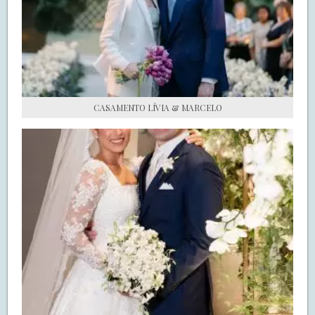
S.O.S CASADAS
FALE COM O SAY I DO
CASAMENTO LÍVIA & MARCELO