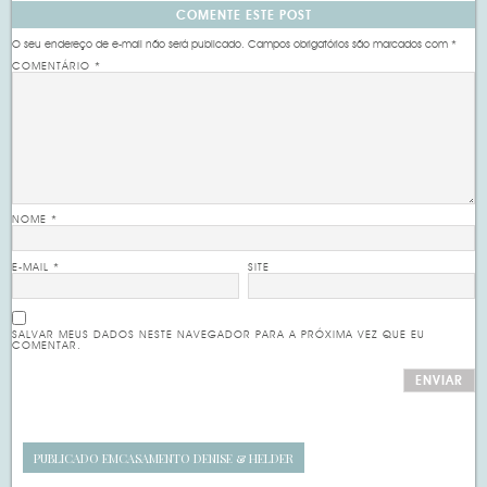
COMENTE ESTE POST
O seu endereço de e-mail não será publicado.
Campos obrigatórios são marcados com
*
COMENTÁRIO
*
NOME
*
E-MAIL
*
SITE
SALVAR MEUS DADOS NESTE NAVEGADOR PARA A PRÓXIMA VEZ QUE EU
COMENTAR.
PUBLICADO EM
CASAMENTO DENISE & HELDER