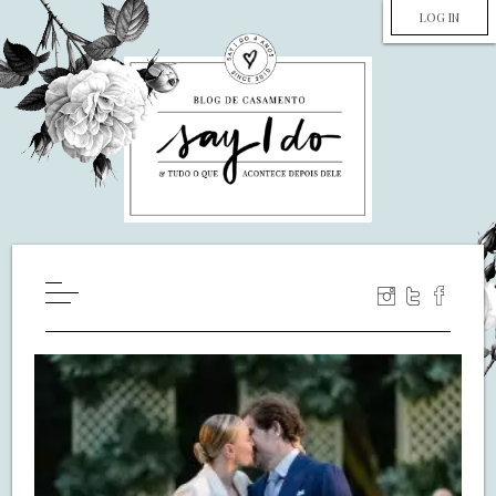
LOG IN
HOME
WILL YOU MARRY ME?
LUA DE MEL
COZINHA
DECORAÇÃO
DE NOIVA PRA NOIVA