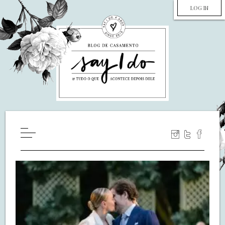
LOG IN
HOME
WILL YOU MARRY ME?
LUA DE MEL
COZINHA
DECORAÇÃO
DE NOIVA PRA NOIVA