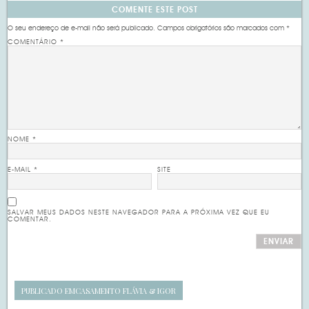
COMENTE ESTE POST
O seu endereço de e-mail não será publicado.
Campos obrigatórios são marcados com
*
COMENTÁRIO
*
NOME
*
E-MAIL
*
SITE
SALVAR MEUS DADOS NESTE NAVEGADOR PARA A PRÓXIMA VEZ QUE EU
COMENTAR.
PUBLICADO EM
CASAMENTO FLÁVIA & IGOR