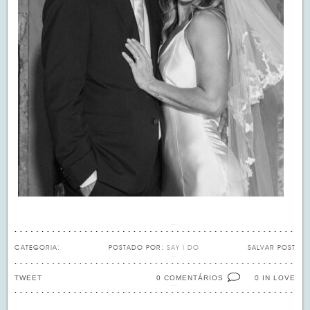
CATEGORIA:
POSTADO POR:
SAY I DO
SALVAR POST
TWEET
0 COMENTÁRIOS
IN LOVE
0