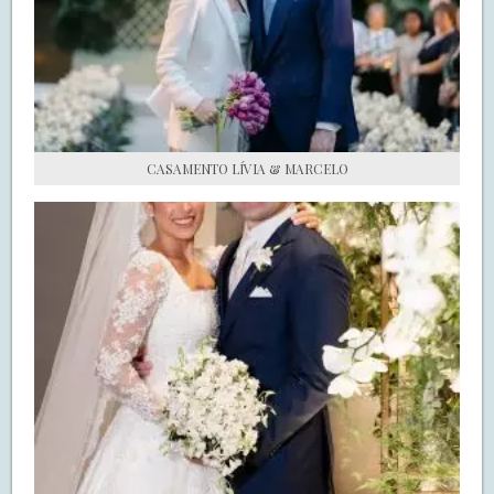
S.O.S CASADAS
FALE COM O SAY I DO
CASAMENTO LÍVIA & MARCELO