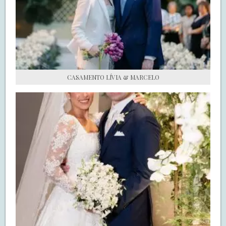
S.O.S CASADAS
FALE COM O SAY I DO
CASAMENTO LÍVIA & MARCELO