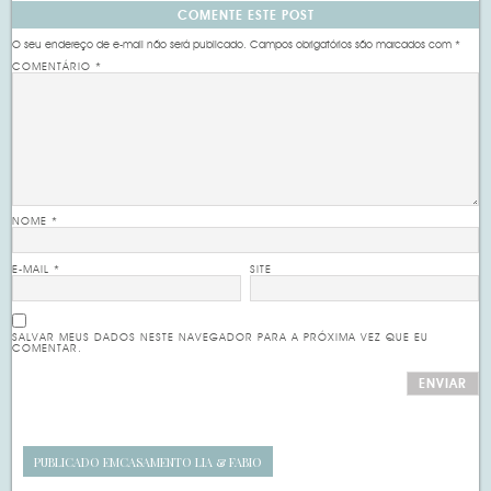
COMENTE ESTE POST
O seu endereço de e-mail não será publicado.
Campos obrigatórios são marcados com
*
COMENTÁRIO
*
NOME
*
E-MAIL
*
SITE
SALVAR MEUS DADOS NESTE NAVEGADOR PARA A PRÓXIMA VEZ QUE EU
COMENTAR.
PUBLICADO EM
CASAMENTO LIA & FABIO