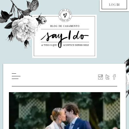
LOG IN
HOME
WILL YOU MARRY ME?
LUA DE MEL
COZINHA
DECORAÇÃO
DE NOIVA PRA NOIVA