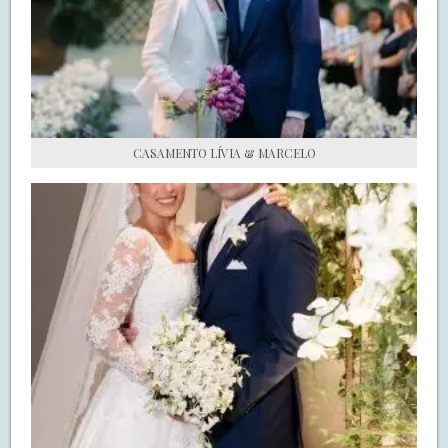
S.O.S CASADAS
FALE COM O SAY I DO
CASAMENTO LÍVIA & MARCELO