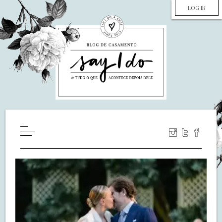
LOG IN
HOME
WILL YOU MARRY ME?
LUA DE MEL
COZINHA
DECORAÇÃO
DE NOIVA PRA NOIVA