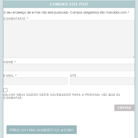
COMENTE ESTE POST
O seu endereço de e-mail não será publicado.
Campos obrigatórios são marcados com
*
COMENTÁRIO
*
NOME
*
E-MAIL
*
SITE
SALVAR MEUS DADOS NESTE NAVEGADOR PARA A PRÓXIMA VEZ QUE EU
COMENTAR.
PUBLICADO EM
CASAMENTO LIA & FABIO