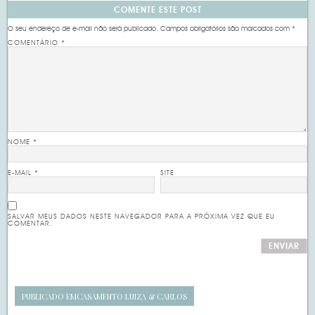
COMENTE ESTE POST
O seu endereço de e-mail não será publicado.
Campos obrigatórios são marcados com
*
COMENTÁRIO
*
NOME
*
E-MAIL
*
SITE
SALVAR MEUS DADOS NESTE NAVEGADOR PARA A PRÓXIMA VEZ QUE EU
COMENTAR.
PUBLICADO EM
CASAMENTO LUIZA & CARLOS