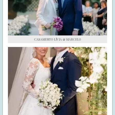
S.O.S CASADAS
FALE COM O SAY I DO
CASAMENTO LÍVIA & MARCELO