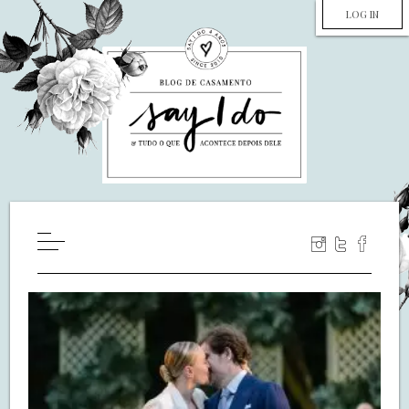
LOG IN
HOME
WILL YOU MARRY ME?
LUA DE MEL
COZINHA
DECORAÇÃO
DE NOIVA PRA NOIVA