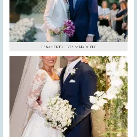
S.O.S CASADAS
FALE COM O SAY I DO
CASAMENTO LÍVIA & MARCELO