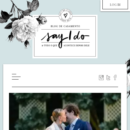
LOG IN
HOME
WILL YOU MARRY ME?
LUA DE MEL
COZINHA
DECORAÇÃO
DE NOIVA PRA NOIVA