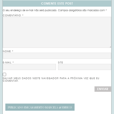
COMENTE ESTE POST
O seu endereço de e-mail não será publicado.
Campos obrigatórios são marcados com
*
COMENTÁRIO
*
NOME
*
E-MAIL
*
SITE
SALVAR MEUS DADOS NESTE NAVEGADOR PARA A PRÓXIMA VEZ QUE EU
COMENTAR.
PUBLICADO EM
CASAMENTO MARCELA & ENRICO