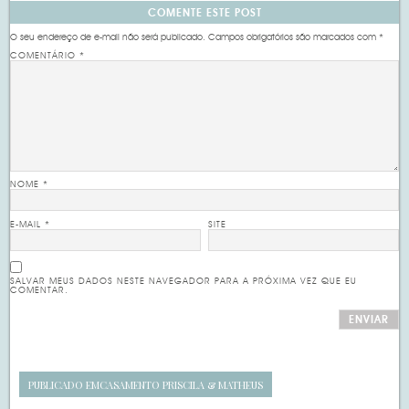
COMENTE ESTE POST
O seu endereço de e-mail não será publicado.
Campos obrigatórios são marcados com
*
COMENTÁRIO
*
NOME
*
E-MAIL
*
SITE
SALVAR MEUS DADOS NESTE NAVEGADOR PARA A PRÓXIMA VEZ QUE EU
COMENTAR.
PUBLICADO EM
CASAMENTO PRISCILA & MATHEUS