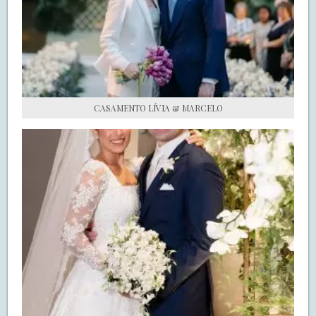
S.O.S CASADAS
FALE COM O SAY I DO
CASAMENTO LÍVIA & MARCELO