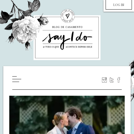
LOG IN
HOME
WILL YOU MARRY ME?
LUA DE MEL
COZINHA
DECORAÇÃO
DE NOIVA PRA NOIVA