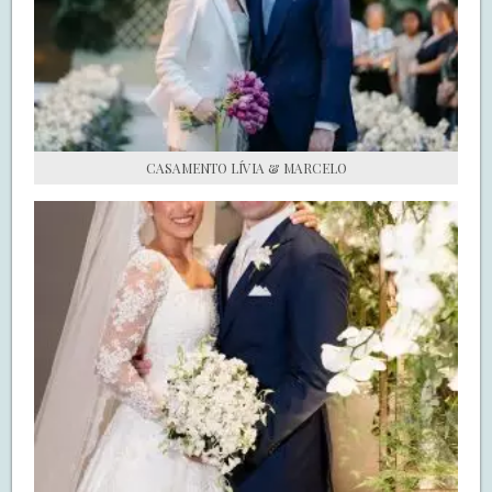
S.O.S CASADAS
FALE COM O SAY I DO
CASAMENTO LÍVIA & MARCELO