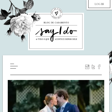
LOG IN
HOME
WILL YOU MARRY ME?
LUA DE MEL
COZINHA
DECORAÇÃO
DE NOIVA PRA NOIVA