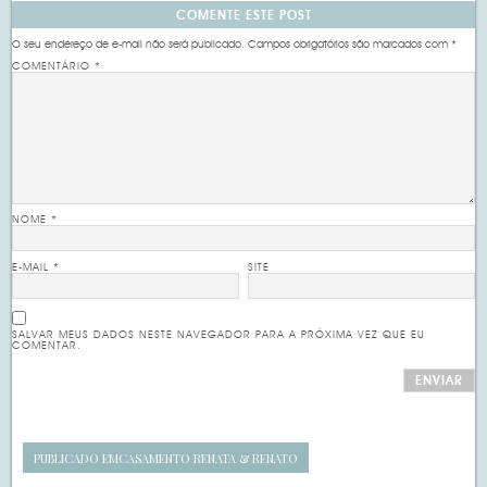
COMENTE ESTE POST
O seu endereço de e-mail não será publicado.
Campos obrigatórios são marcados com
*
COMENTÁRIO
*
NOME
*
E-MAIL
*
SITE
SALVAR MEUS DADOS NESTE NAVEGADOR PARA A PRÓXIMA VEZ QUE EU
COMENTAR.
PUBLICADO EM
CASAMENTO RENATA & RENATO