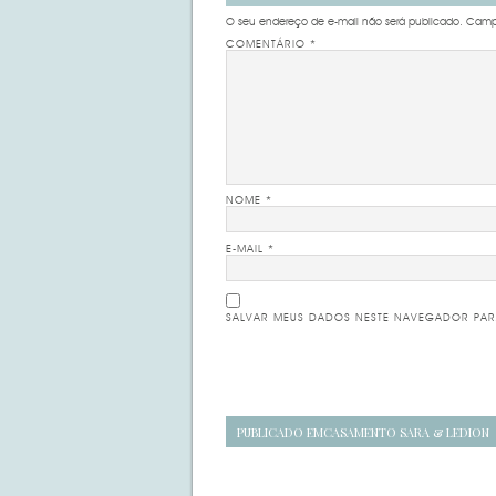
O seu endereço de e-mail não será publicado.
Campo
COMENTÁRIO
*
NOME
*
E-MAIL
*
SALVAR MEUS DADOS NESTE NAVEGADOR PAR
Navegação
PUBLICADO EM
CASAMENTO SARA & LEDION
de