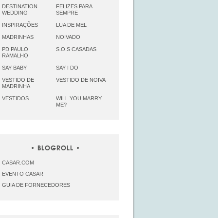
DESTINATION
FELIZES PARA
WEDDING
SEMPRE
INSPIRAÇÕES
LUA DE MEL
MADRINHAS
NOIVADO
PD PAULO
S.O.S CASADAS
RAMALHO
SAY BABY
SAY I DO
VESTIDO DE
VESTIDO DE NOIVA
MADRINHA
VESTIDOS
WILL YOU MARRY
ME?
BLOGROLL
CASAR.COM
EVENTO CASAR
GUIA DE FORNECEDORES