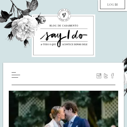
LOG IN
HOME
WILL YOU MARRY ME?
LUA DE MEL
COZINHA
DECORAÇÃO
DE NOIVA PRA NOIVA