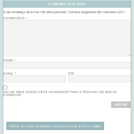
COMENTE ESTE POST
O seu endereço de e-mail não será publicado.
Campos obrigatórios são marcados com
*
COMENTÁRIO
*
NOME
*
E-MAIL
*
SITE
SALVAR MEUS DADOS NESTE NAVEGADOR PARA A PRÓXIMA VEZ QUE EU
COMENTAR.
PUBLICADO EM
CASAMENTO SARAH MATTAR & TIAGO DINIZ