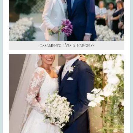
S.O.S CASADAS
FALE COM O SAY I DO
CASAMENTO LÍVIA & MARCELO