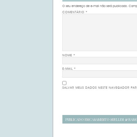
O seu endereço de e-mail não será publicado.
Campo
COMENTÁRIO
*
NOME
*
E-MAIL
*
SALVAR MEUS DADOS NESTE NAVEGADOR PAR
Navegação
PUBLICADO EM
CASAMENTO SUELLEN & RAM
de