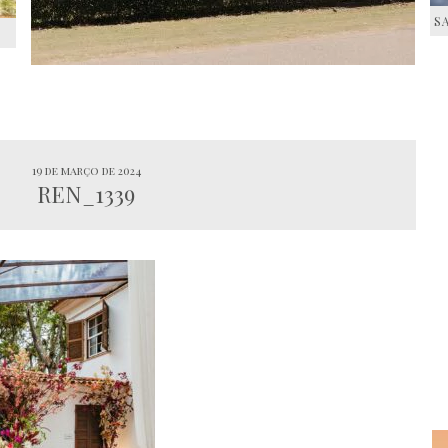
S
S
19 de março de 2024
REN_1339