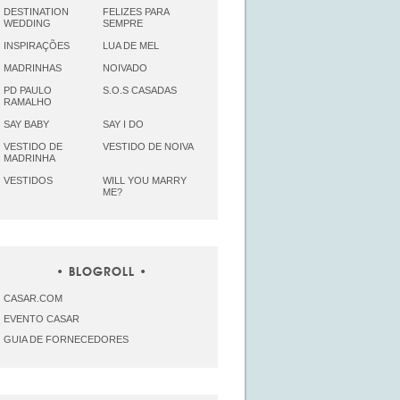
DESTINATION
FELIZES PARA
WEDDING
SEMPRE
INSPIRAÇÕES
LUA DE MEL
MADRINHAS
NOIVADO
PD PAULO
S.O.S CASADAS
RAMALHO
SAY BABY
SAY I DO
VESTIDO DE
VESTIDO DE NOIVA
MADRINHA
VESTIDOS
WILL YOU MARRY
ME?
BLOGROLL
CASAR.COM
EVENTO CASAR
GUIA DE FORNECEDORES