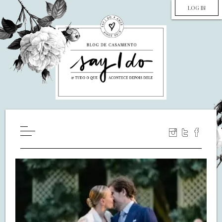
LOG IN
HOME
WILL YOU MARRY ME?
LUA DE MEL
COZINHA
DECORAÇÃO
DE NOIVA PRA NOIVA