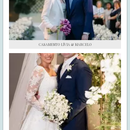
S.O.S CASADAS
FALE COM O SAY I DO
CASAMENTO LÍVIA & MARCELO