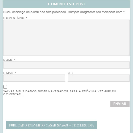
COMENTE ESTE POST
O seu endereço de e-mail não será publicado.
Campos obrigatórios são marcados com
*
COMENTÁRIO
*
NOME
*
E-MAIL
*
SITE
SALVAR MEUS DADOS NESTE NAVEGADOR PARA A PRÓXIMA VEZ QUE EU
COMENTAR.
PUBLICADO EM
EVENTO CASAR SP 2018 – TERCEIRO DIA