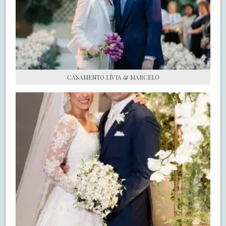
S.O.S CASADAS
FALE COM O SAY I DO
CASAMENTO LÍVIA & MARCELO