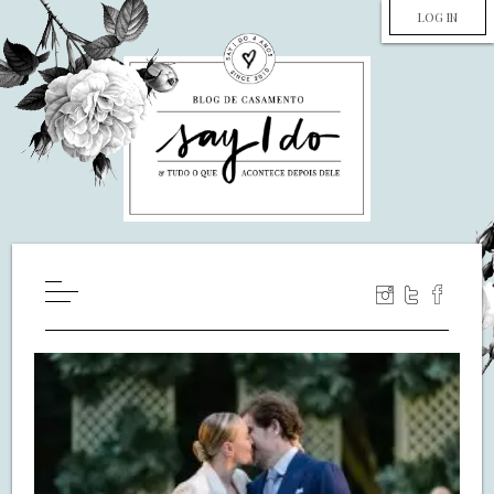
LOG IN
HOME
WILL YOU MARRY ME?
LUA DE MEL
COZINHA
DECORAÇÃO
DE NOIVA PRA NOIVA