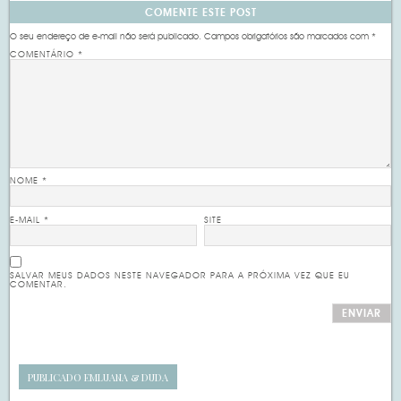
COMENTE ESTE POST
O seu endereço de e-mail não será publicado.
Campos obrigatórios são marcados com
*
COMENTÁRIO
*
NOME
*
E-MAIL
*
SITE
SALVAR MEUS DADOS NESTE NAVEGADOR PARA A PRÓXIMA VEZ QUE EU
COMENTAR.
PUBLICADO EM
LUANA & DUDA