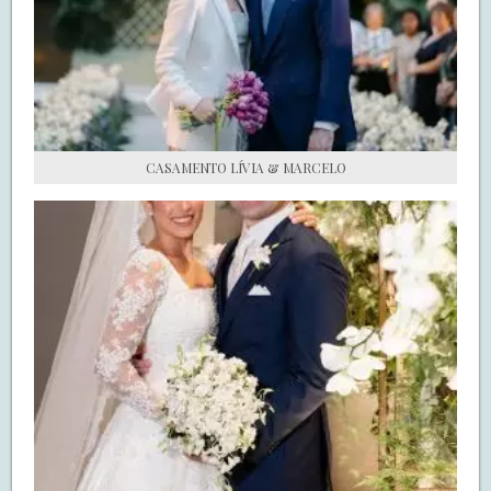
S.O.S CASADAS
FALE COM O SAY I DO
CASAMENTO LÍVIA & MARCELO