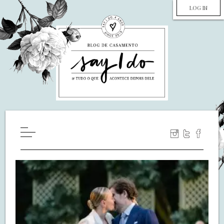
LOG IN
HOME
WILL YOU MARRY ME?
LUA DE MEL
COZINHA
DECORAÇÃO
DE NOIVA PRA NOIVA