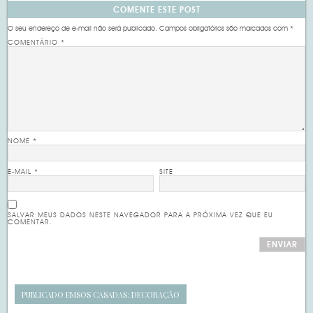
COMENTE ESTE POST
O seu endereço de e-mail não será publicado.
Campos obrigatórios são marcados com
*
COMENTÁRIO
*
NOME
*
E-MAIL
*
SITE
SALVAR MEUS DADOS NESTE NAVEGADOR PARA A PRÓXIMA VEZ QUE EU
COMENTAR.
PUBLICADO EM
SOS CASADAS: DECORAÇÃO