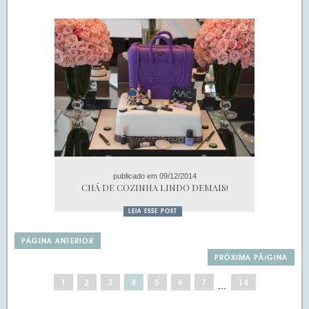
publicado em 09/12/2014
CHÁ DE COZINHA LINDO DEMAIS!
LEIA ESSE POST
PÁGINA ANTERIOR
PRÓXIMA PÃ¡GINA
1
2
3
4
5
6
7
14
…