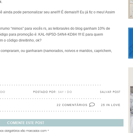
k.
cê ainda pode
personalizar seu anel
!!! É demais!!! Eu já fiz o meu! Assim
rrumo “mimos” para vocês rs, as leitoras/es do blog ganham 10% de
código para promoção é: KAL-NP5D-S4N4-KD84 !!!! E para quem
m o código direitinho, ok?
l compraram, ou ganharam (namorados, noivos e maridos, caprichem,
ADO
POSTADO POR:
SAY I DO
SALVAR POST
22 COMENTÁRIOS
IN LOVE
25
COMENTE ESTE POST
s obrigatórios são marcados com
*