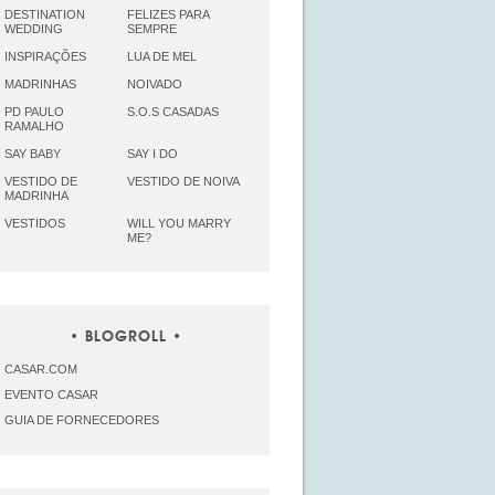
DESTINATION
FELIZES PARA
WEDDING
SEMPRE
INSPIRAÇÕES
LUA DE MEL
MADRINHAS
NOIVADO
PD PAULO
S.O.S CASADAS
RAMALHO
SAY BABY
SAY I DO
VESTIDO DE
VESTIDO DE NOIVA
MADRINHA
VESTIDOS
WILL YOU MARRY
ME?
BLOGROLL
CASAR.COM
EVENTO CASAR
GUIA DE FORNECEDORES