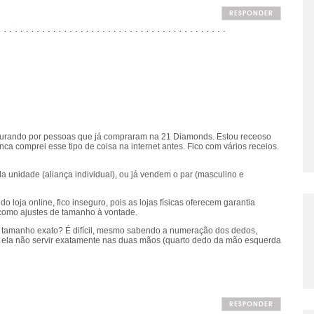
RESPONDER
ocurando por pessoas que já compraram na 21 Diamonds. Estou receoso
nca comprei esse tipo de coisa na internet antes. Fico com vários receios.
a unidade (aliança individual), ou já vendem o par (masculino e
 loja online, fico inseguro, pois as lojas físicas oferecem garantia
m como ajustes de tamanho à vontade.
 tamanho exato? É difícil, mesmo sabendo a numeração dos dedos,
se ela não servir exatamente nas duas mãos (quarto dedo da mão esquerda
RESPONDER