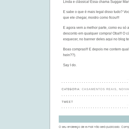
Linda e clássica! Essa chama Suggar Mar
E sabe o que é mais legal disso tudo? Vo
que ele chegar, mostro como ficou!!!
E agora vem a melhor parte, como eu só a
desconto em qualquer compra! Oba!!! O 
esquecer, no banner deles aqui no blog te
Boas compras!!! E depois me contem qua
hein??).
Say I do.
CASAMENTOS REAIS
NOIV
CATEGORIA:
,
TWEET
O seu endereço de e-mail não será publicado.
Campo