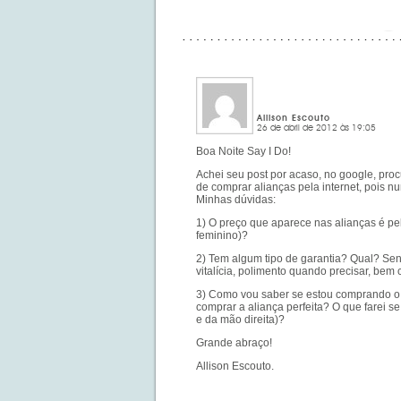
Allison Escouto
26 de abril de 2012 às 19:05
Boa Noite Say I Do!
Achei seu post por acaso, no google, pr
de comprar alianças pela internet, pois nu
Minhas dúvidas:
1) O preço que aparece nas alianças é pel
feminino)?
2) Tem algum tipo de garantia? Qual? Sendo
vitalícia, polimento quando precisar, be
3) Como vou saber se estou comprando o
comprar a aliança perfeita? O que farei 
e da mão direita)?
Grande abraço!
Allison Escouto.