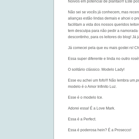
Noivos em potencial de plantão!!! Este pos
Não sei se vocês já conhecem, mas recen
alianças estão lindas demais e ahcei o p
facilitam a vida dos nossos queridos leit
tem desculpa para não pedir a namorada 
descontinho, para os leitores do blog! Já j
Já comecei pela que eu mais gostei rs! Ch
Essa super diferente e linda no outro rosé
O solitário clássico. Modelo Lady!
Esse eu achei um fofo!!! Não lembra um
p
modelo é o Amor Infinito Luz.
Esse é o modelo Ice.
Adorei essa! É a Love Mark.
Essa é a Perfect.
Essa é poderosa hein? É a Prosecco!