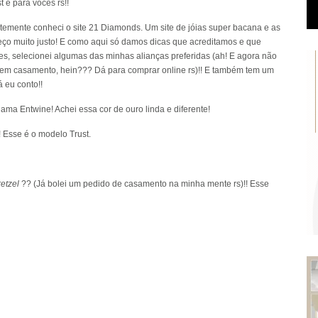
t é para vocês rs!!
temente conheci o site
21 Diamonds
. Um site de jóias super bacana e as
reço muito justo! E como aqui só damos dicas que acreditamos e que
ores, selecionei algumas das minhas alianças preferidas (ah! E agora não
em casamento, hein??? Dá para comprar online rs)!! E também tem um
á eu conto!!
ama Entwine! Achei essa cor de ouro linda e diferente!
! Esse é o modelo Trust.
retzel
?? (Já bolei um pedido de casamento na minha mente rs)!! Esse