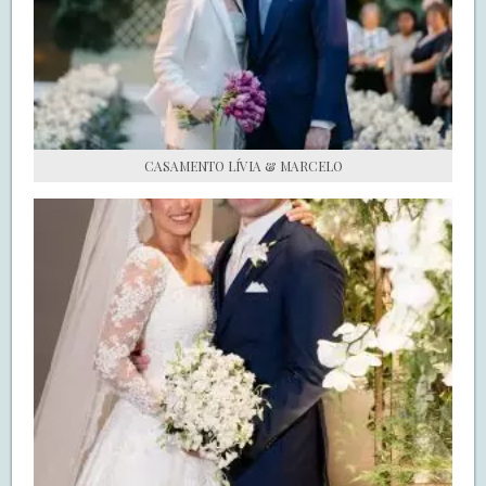
S.O.S CASADAS
FALE COM O SAY I DO
CASAMENTO LÍVIA & MARCELO