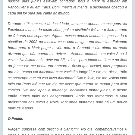
nossos dias juntos estavam contados, pois o Mark ia estudar em
Vancouver e eu em Paris. Bom, inevitavelmente, a despedida chegou e
cada um foi para seu canto do mundo.
Durante o 1º semestre de faculdade, trocamos apenas mensagens via
Facebook mas nada muito sério, pois a distância física e o fuso horário
de 9 horas nos separava. Alguns meses depois acabamos passando o
réveillon de 2008 na mesma casa com amigos em Maresias. Faltando
horas para o Mark pegar o vôo para o Canadá e ele ainda na praia
dizendo que não queria me deixar… Acabou adiando sua volta 2 ou 3
vezes. Na última noite dele em SP, saímos para jantar no Jam e no final
do jantar ele me pediu em namoro e óbvio que aceitei, mas perguntei
pra ele, “como vai funcionar com você tão longe?” e ele me disse, “não
se preocupe que eu vou fazer funcionar”. Dito e feito, ele me visitou todo
mês em Paris até que um dia me disse que queria se mudar para ficar
comigo. Um ano após a mudança, decidimos morar juntos, e desde
então nunca mais nos desgrudamos. Após nos formarmos, a vida
profissional nos levou a Nova York onde moramos hoje há um pouco
mais de 4 anos.
O Pedido
Viagem surpresa com destino a Santorini. No dia, comemorávamos 6