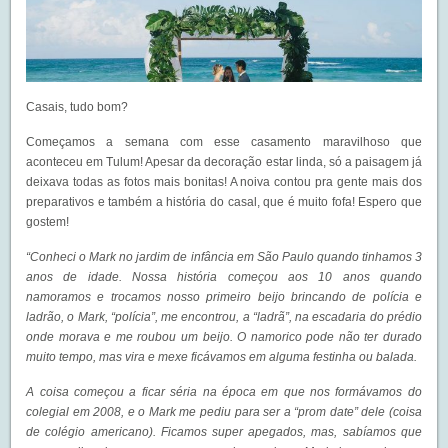
Casais, tudo bom?
Começamos a semana com esse casamento maravilhoso que
aconteceu em Tulum! Apesar da decoração estar linda, só a paisagem já
deixava todas as fotos mais bonitas! A noiva contou pra gente mais dos
preparativos e também a história do casal, que é muito fofa! Espero que
gostem!
“Conheci o Mark no jardim de infância em São Paulo quando tinhamos 3
anos de idade. Nossa história começou aos 10 anos quando
namoramos e trocamos nosso primeiro beijo brincando de polícia e
ladrão, o Mark, “polícia”, me encontrou, a “ladrã”, na escadaria do prédio
onde morava e me roubou um beijo. O namorico pode não ter durado
muito tempo, mas vira e mexe ficávamos em alguma festinha ou balada.
A coisa começou a ficar séria na época em que nos formávamos do
colegial em 2008, e o Mark me pediu para ser a “prom date” dele (coisa
de colégio americano). Ficamos super apegados, mas, sabíamos que