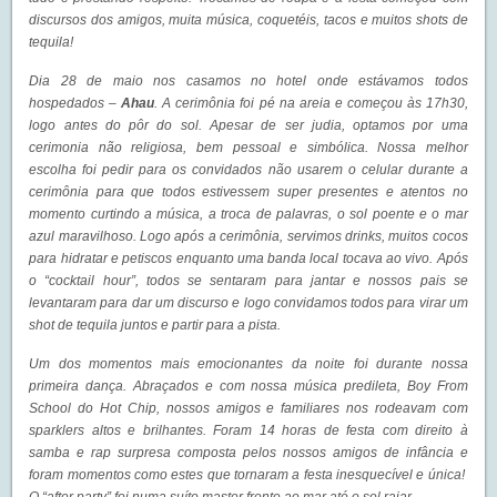
discursos dos amigos, muita música, coquetéis, tacos e muitos shots de
tequila!
Dia 28 de maio nos casamos no hotel onde estávamos todos
hospedados –
Ahau
. A cerimônia foi pé na areia e começou às 17h30,
logo antes do pôr do sol. Apesar de ser judia, optamos por uma
cerimonia não religiosa, bem pessoal e simbólica. Nossa melhor
escolha foi pedir para os convidados não usarem o celular durante a
cerimônia para que todos estivessem super presentes e atentos no
momento curtindo a música, a troca de palavras, o sol poente e o mar
azul maravilhoso. Logo após a cerimônia, servimos drinks, muitos cocos
para hidratar e petiscos enquanto uma banda local tocava ao vivo. Após
o “cocktail hour”, todos se sentaram para jantar e nossos pais se
levantaram para dar um discurso e logo convidamos todos para virar um
shot de tequila juntos e partir para a pista.
Um dos momentos mais emocionantes da noite foi durante nossa
primeira dança. Abraçados e com nossa música predileta, Boy From
School do Hot Chip, nossos amigos e familiares nos rodeavam com
sparklers altos e brilhantes. Foram 14 horas de festa com direito à
samba e rap surpresa composta pelos nossos amigos de infância e
foram momentos como estes que tornaram a festa inesquecível e única!