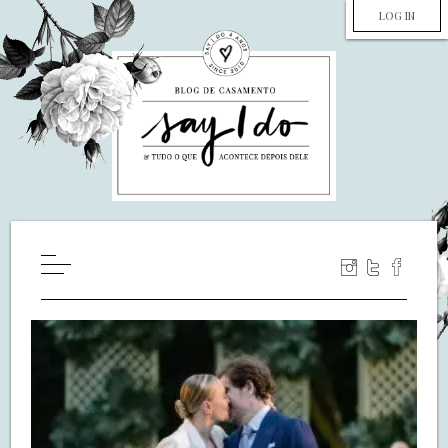
LOG IN
HOME
WILL YOU MARRY ME?
LUA DE MEL
COZINHA
DECORAÇÃO
DE NOIVA PRA NOIVA