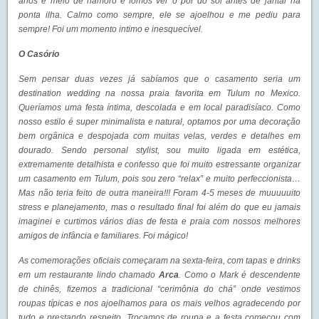
anos e meio de namoro e fomos ver o pôr do sol antes de jantar na
ponta ilha. Calmo como sempre, ele se ajoelhou e me pediu para
sempre! Foi um momento intimo e inesquecível.
O Casório
Sem pensar duas vezes já sabíamos que o casamento seria um
destination wedding na nossa praia favorita em Tulum no Mexico.
Queríamos uma festa íntima, descolada e em local paradisíaco. Como
nosso estilo é super minimalista e natural, optamos por uma decoração
bem orgânica e despojada com muitas velas, verdes e detalhes em
dourado. Sendo personal stylist, sou muito ligada em estética,
extremamente detalhista e confesso que foi muito estressante organizar
um casamento em Tulum, pois sou zero “relax” e muito perfeccionista…
Mas não teria feito de outra maneira!!! Foram 4-5 meses de muuuuuito
stress e planejamento, mas o resultado final foi além do que eu jamais
imaginei e curtimos vários dias de festa e praia com nossos melhores
amigos de infância e familiares. Foi mágico!
As comemorações oficiais começaram na sexta-feira, com tapas e drinks
em um restaurante lindo chamado
Arca
. Como o Mark é descendente
de chinês, fizemos a tradicional “cerimônia do chá” onde vestimos
roupas típicas e nos ajoelhamos para os mais velhos agradecendo por
tudo e prestando respeito. Trocamos de roupa e a festa começou com