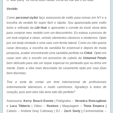
O “after party” foi numa suíte master frente ao mar até o sol raiar.
Vestido
Como
personal stylist
faço assessoria de estilo para noivas em NY e a
escolha do vestido foi super fácil e rápida. Sou apaixonada pelo estilo
boho e refinado da
Lihi Hod
, e aproveitei o convite do trunk show dela
para comprar meu vestido com um descontinho. Eu estava a procura de
um look original e clean, unindo elementos clássicos e modernos. Optei
por um body rendado e uma saia com fenda lateral. Como eu não queria
casar descalça, a escolha da sandália foi essencial e depois de muita
pesquisa, acabei encontrando uma sandália perfeita na
Chloé
. Optei em
casar sem véu e escolhi um acessório de cabelo da
Untamed Petals
bem delicado para dar um toque especial no penteado que eu tinha em
mente. Dado a vibe mais descolada do casamento optei por usar jóias
bem discretas.
Tive a sorte de contar um time internacional de profissionais
extremamente talentosos e muito carinhosos. Agradeço à todos de
coração, pois sem eles não teria sido tão perfeito!”
Assessoria:
Kerry Beach Events
| Fotógrafos –
Veronica Roncaglione
e
Luca Tibberio
| Vídeo –
Reelove
| Maquiagem –
Tinna Empera
|
Cabelo – Andrew Gray Calloway | DJ –
Zach Seely
|
Cerimonialista –