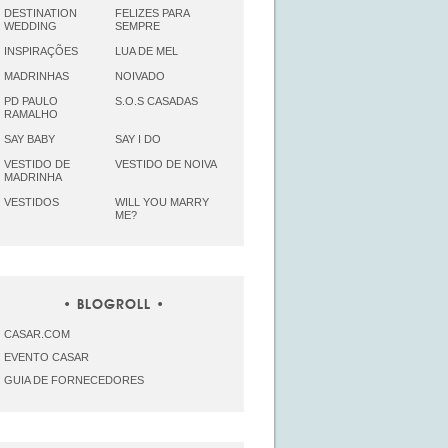
DESTINATION
FELIZES PARA
WEDDING
SEMPRE
INSPIRAÇÕES
LUA DE MEL
MADRINHAS
NOIVADO
PD PAULO
S.O.S CASADAS
RAMALHO
SAY BABY
SAY I DO
VESTIDO DE
VESTIDO DE NOIVA
MADRINHA
VESTIDOS
WILL YOU MARRY
ME?
BLOGROLL
CASAR.COM
EVENTO CASAR
GUIA DE FORNECEDORES