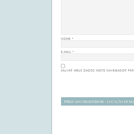
NOME
*
E-MAIL
*
SALVAR MEUS DADOS NESTE NAVEGADOR PAR
Navegação
PUBLICADO EM
ARTEMOBI – LOCAÇÃO DE MA
de
posts