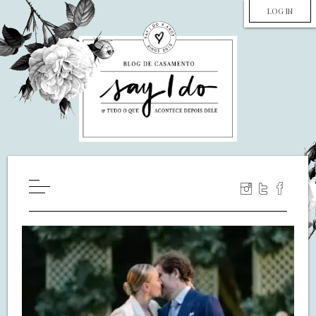
LOG IN
HOME
WILL YOU MARRY ME?
LUA DE MEL
COZINHA
DECORAÇÃO
DE NOIVA PRA NOIVA