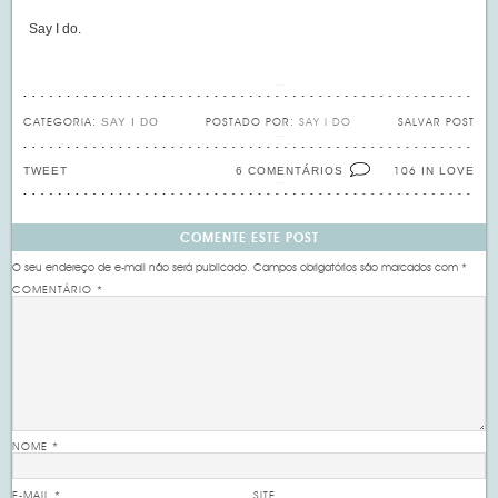
Say I do.
SAY I DO
CATEGORIA:
POSTADO POR:
SAY I DO
SALVAR POST
TWEET
6 COMENTÁRIOS
IN LOVE
106
COMENTE ESTE POST
O seu endereço de e-mail não será publicado.
Campos obrigatórios são marcados com
*
COMENTÁRIO
*
NOME
*
E-MAIL
*
SITE