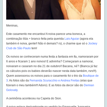
Meninas,
Este casamento me encantou! A noiva parece uma boneca, a
combinação lilás + branco feita pela querida
Lais Aguiar
(agora ela
também é noiva, gente!! Não é demais? rs), o charme que só o
Jockey
Club de São Paulo
tem!
Os noivos se conheceram numa festa a fantasia em Itu, namoraram por
6 anos e ficaram 1 ano noivos! E adivinha? Começaram a namorar,
noivaram e casaram no dia 21 de outubro!! Bacana, né? (Bianca já faz
os cálculos pois os babies deverão nascer nesta data também, rsrs!!!).
Quem assessorou os noivos para o casamento foi o trio da
Boutique de
3
. As fotos são da
Fernanda Scuracchio e Andrea Freitas
(elas que
fizeram o meu também!!! Adoro). E as fotos da decor são do
Demian
Golovaty
.
A cerimônia aconteceu na Capela do Sion.
A noiva estava deslumbrante no vestido by Emanuelle Junqueira.