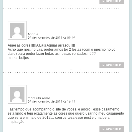
RESPONDER
Bonnie
29 de novembro de 2011 às 09:49
Amei as cores!!!!!! A Laís Aguiar arrasou!!!!!
Acho que nós, noivas, poderíamos ter 2 festas (com o mesmo noivo
claro) para poder fazer todas as nossas vontades né??
muitos beijos
RESPONDER
marcela roma
29 de novembro de 2011 às 16:44
Faz tempo que acompanho o site de voces, e adoro!! esse casamento
esta lindo e tem exatamente as cores que quero usar no meu casamento
que sera em maio de 2012… com certeza esse post é uma bela
inspiração!
RESPONDER