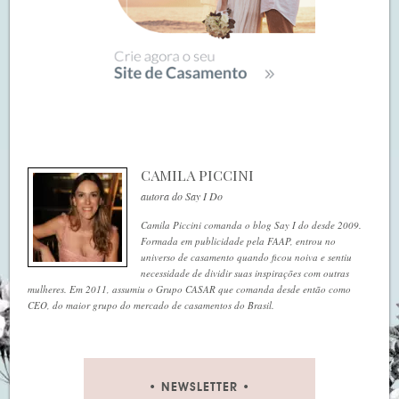
CAMILA PICCINI
autora do Say I Do
Camila Piccini comanda o blog Say I do desde 2009.
Formada em publicidade pela FAAP, entrou no
universo de casamento quando ficou noiva e sentiu
necessidade de dividir suas inspirações com outras
mulheres. Em 2011, assumiu o Grupo CASAR que comanda desde então como
CEO, do maior grupo do mercado de casamentos do Brasil.
NEWSLETTER