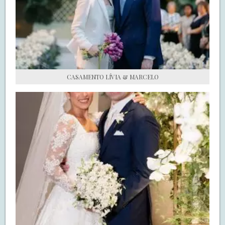
S.O.S CASADAS
FALE COM O SAY I DO
CASAMENTO LÍVIA & MARCELO