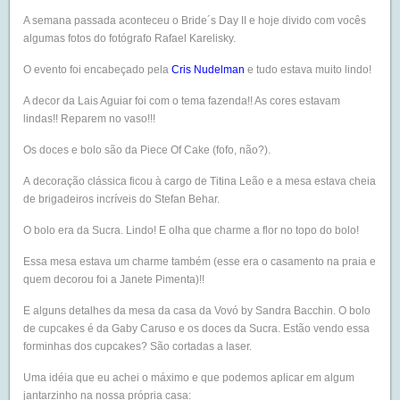
A semana passada aconteceu o Bride´s Day II e hoje divido com vocês
algumas fotos do fotógrafo Rafael Karelisky.
O evento foi encabeçado pela
Cris Nudelman
e tudo estava muito lindo!
A decor da Lais Aguiar foi com o tema fazenda!! As cores estavam
lindas!! Reparem no vaso!!!
Os doces e bolo são da Piece Of Cake (fofo, não?).
A decoração clássica ficou à cargo de Titina Leão e a mesa estava cheia
de brigadeiros incríveis do Stefan Behar.
O bolo era da Sucra. Lindo! E olha que charme a flor no topo do bolo!
Essa mesa estava um charme também (esse era o casamento na praia e
quem decorou foi a Janete Pimenta)!!
E alguns detalhes da mesa da casa da Vovó by Sandra Bacchin. O bolo
de cupcakes é da Gaby Caruso e os doces da Sucra. Estão vendo essa
forminhas dos cupcakes?
São cortadas a laser.
Uma idéia que eu achei o máximo e que podemos aplicar em algum
jantarzinho na nossa própria casa: