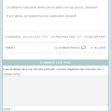
Os talheres colocados dentro de um vidro com sal grosso. Demais!!!
E por último, as rasteirinhas da Celebration Shoes!!!
DECORAÇÃO
SAY I DO
CATEGORIA:
,
POSTADO POR:
SAY I DO
SALVAR POST
TWEET
11 COMENTÁRIOS
IN LOVE
3
COMENTE ESTE POST
O seu endereço de e-mail não será publicado.
Campos obrigatórios são marcados com
*
COMENTÁRIO
*
NOME
*