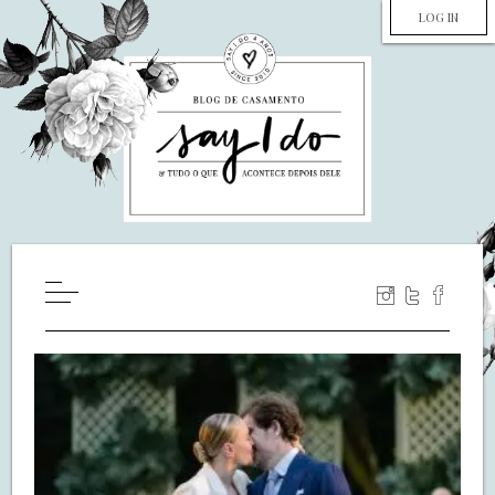
LOG IN
HOME
WILL YOU MARRY ME?
LUA DE MEL
COZINHA
DECORAÇÃO
DE NOIVA PRA NOIVA