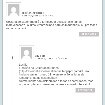
LUCÍLIA ARGOLLO
5 de março de 2011 às 13:00
Gostaria de saber quem é o fornecedor dessas rasteirinhas
maravilhosas? Foi uma lembrancinha para as madrinhas? ou pra todas
as convidadas?
RESPONDER
Say I do
5 de março de 2011 às 14:31
Lucilia!
Elas são da Celebration Shoes
(
http://rasteirinhaspersonalizadas.blogspot.com/
)!!! São
lindas e tem um preço ótimo em relação as lojas de
lembrancinha de casamento!!!
Normalmente são distribuidas a todos os convidados, mas
vc pode optar em presentear apenas as madrinhas sim!
RESPONDER