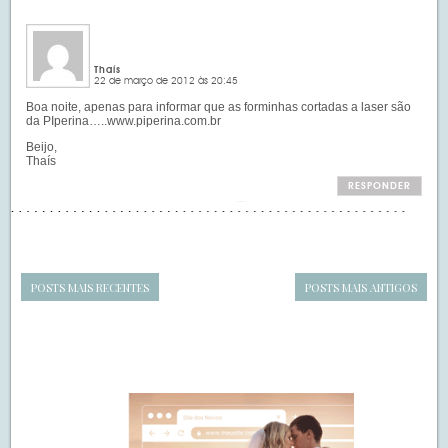
Thaís
22 de março de 2012 às 20:45
Boa noite, apenas para informar que as forminhas cortadas a laser são
da PIperina…..www.piperina.com.br
Beijo,
Thaís
RESPONDER
POSTS MAIS RECENTES
POSTS MAIS ANTIGOS
Navegação
de
SIDEBAR
posts