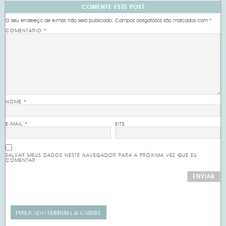
COMENTE ESTE POST
O seu endereço de e-mail não será publicado.
Campos obrigatórios são marcados com
*
COMENTÁRIO
*
NOME
*
E-MAIL
*
SITE
SALVAR MEUS DADOS NESTE NAVEGADOR PARA A PRÓXIMA VEZ QUE EU
COMENTAR.
PUBLICADO EM
BRUNA & GABRIEL