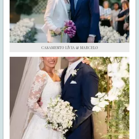
S.O.S CASADAS
FALE COM O SAY I DO
CASAMENTO LÍVIA & MARCELO