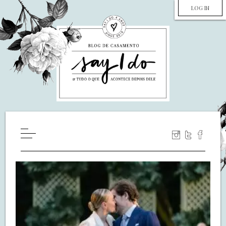
LOG IN
HOME
WILL YOU MARRY ME?
LUA DE MEL
COZINHA
DECORAÇÃO
DE NOIVA PRA NOIVA