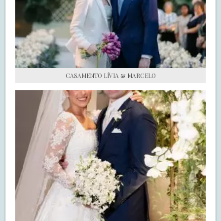
S.O.S CASADAS
FALE COM O SAY I DO
CASAMENTO LÍVIA & MARCELO