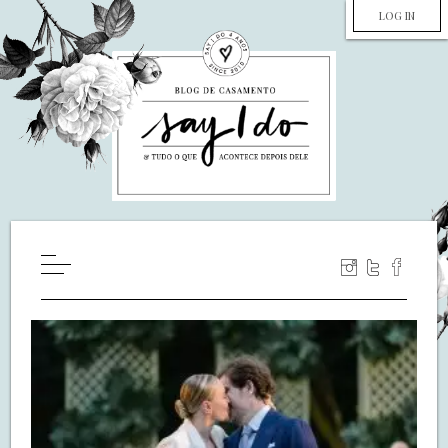
LOG IN
HOME
WILL YOU MARRY ME?
LUA DE MEL
COZINHA
DECORAÇÃO
DE NOIVA PRA NOIVA