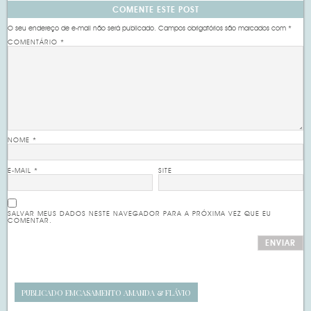
COMENTE ESTE POST
O seu endereço de e-mail não será publicado.
Campos obrigatórios são marcados com
*
COMENTÁRIO
*
NOME
*
E-MAIL
*
SITE
SALVAR MEUS DADOS NESTE NAVEGADOR PARA A PRÓXIMA VEZ QUE EU
COMENTAR.
PUBLICADO EM
CASAMENTO AMANDA & FLÁVIO