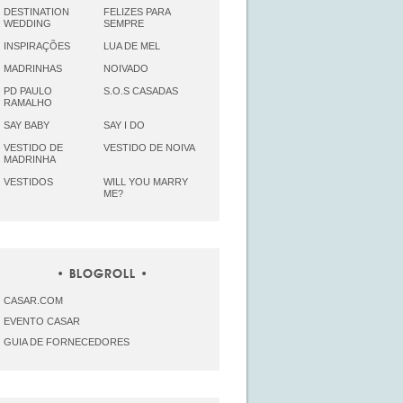
DESTINATION
FELIZES PARA
WEDDING
SEMPRE
INSPIRAÇÕES
LUA DE MEL
MADRINHAS
NOIVADO
PD PAULO
S.O.S CASADAS
RAMALHO
SAY BABY
SAY I DO
VESTIDO DE
VESTIDO DE NOIVA
MADRINHA
VESTIDOS
WILL YOU MARRY
ME?
BLOGROLL
CASAR.COM
EVENTO CASAR
GUIA DE FORNECEDORES