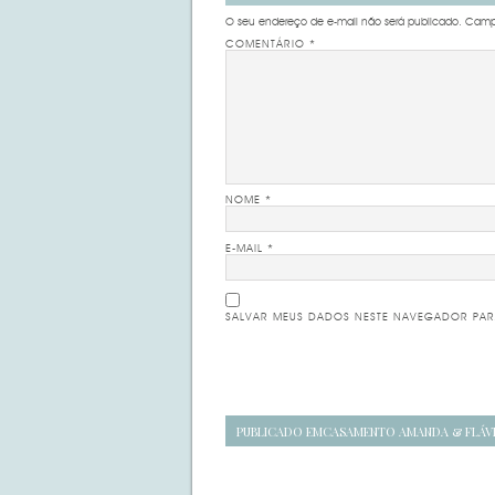
O seu endereço de e-mail não será publicado.
Campo
COMENTÁRIO
*
NOME
*
E-MAIL
*
SALVAR MEUS DADOS NESTE NAVEGADOR PAR
Navegação
PUBLICADO EM
CASAMENTO AMANDA & FLÁV
de