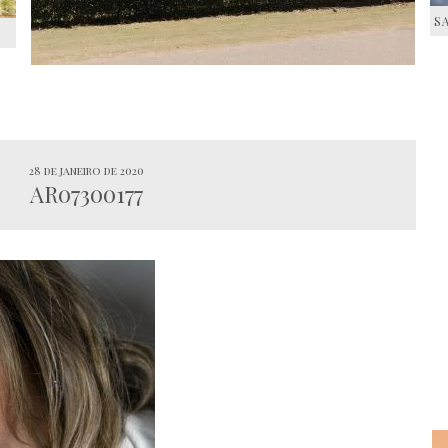
S
S
28 de janeiro de 2020
AR07300177