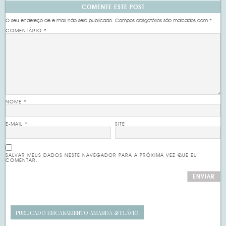
COMENTE ESTE POST
O seu endereço de e-mail não será publicado.
Campos obrigatórios são marcados com
*
COMENTÁRIO
*
NOME
*
E-MAIL
*
SITE
SALVAR MEUS DADOS NESTE NAVEGADOR PARA A PRÓXIMA VEZ QUE EU
COMENTAR.
PUBLICADO EM
CASAMENTO AMANDA & FLÁVIO