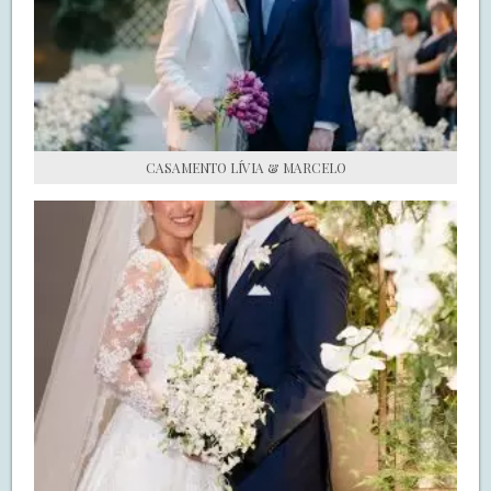
S.O.S CASADAS
FALE COM O SAY I DO
CASAMENTO LÍVIA & MARCELO