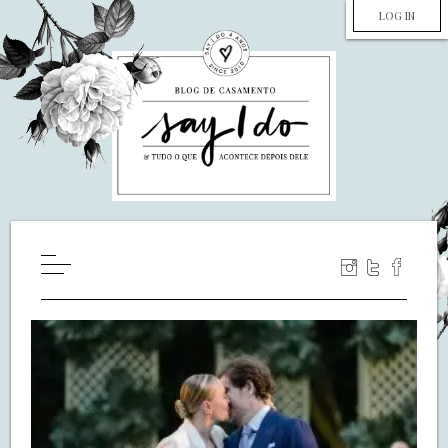
LOG IN
HOME
WILL YOU MARRY ME?
LUA DE MEL
COZINHA
DECORAÇÃO
DE NOIVA PRA NOIVA