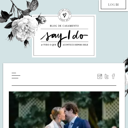
LOG IN
HOME
WILL YOU MARRY ME?
LUA DE MEL
COZINHA
DECORAÇÃO
DE NOIVA PRA NOIVA