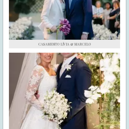
S.O.S CASADAS
FALE COM O SAY I DO
CASAMENTO LÍVIA & MARCELO