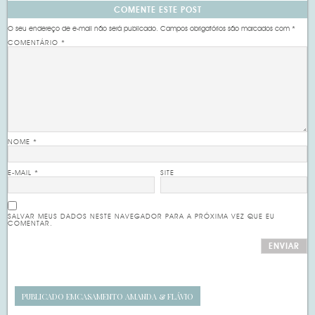
COMENTE ESTE POST
O seu endereço de e-mail não será publicado.
Campos obrigatórios são marcados com
*
COMENTÁRIO
*
NOME
*
E-MAIL
*
SITE
SALVAR MEUS DADOS NESTE NAVEGADOR PARA A PRÓXIMA VEZ QUE EU
COMENTAR.
PUBLICADO EM
CASAMENTO AMANDA & FLÁVIO