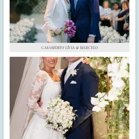
S.O.S CASADAS
FALE COM O SAY I DO
CASAMENTO LÍVIA & MARCELO