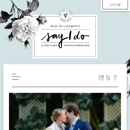
LOG IN
HOME
WILL YOU MARRY ME?
LUA DE MEL
COZINHA
DECORAÇÃO
DE NOIVA PRA NOIVA