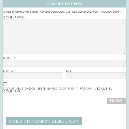
COMENTE ESTE POST
O seu endereço de e-mail não será publicado.
Campos obrigatórios são marcados com
*
COMENTÁRIO
*
NOME
*
E-MAIL
*
SITE
SALVAR MEUS DADOS NESTE NAVEGADOR PARA A PRÓXIMA VEZ QUE EU
COMENTAR.
PUBLICADO EM
CASAMENTO AMANDA & FLÁVIO