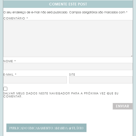
COMENTE ESTE POST
O seu endereço de e-mail não será publicado.
Campos obrigatórios são marcados com
*
COMENTÁRIO
*
NOME
*
E-MAIL
*
SITE
SALVAR MEUS DADOS NESTE NAVEGADOR PARA A PRÓXIMA VEZ QUE EU
COMENTAR.
PUBLICADO EM
CASAMENTO AMANDA & FLÁVIO