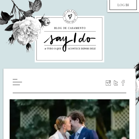
LOG IN
HOME
WILL YOU MARRY ME?
LUA DE MEL
COZINHA
DECORAÇÃO
DE NOIVA PRA NOIVA