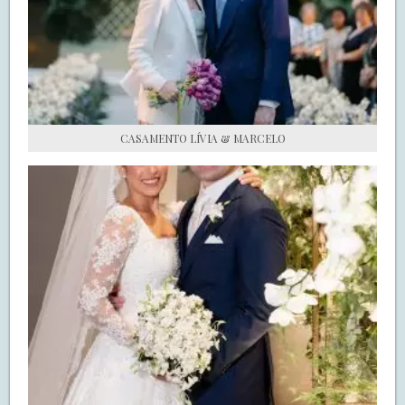
S.O.S CASADAS
FALE COM O SAY I DO
CASAMENTO LÍVIA & MARCELO