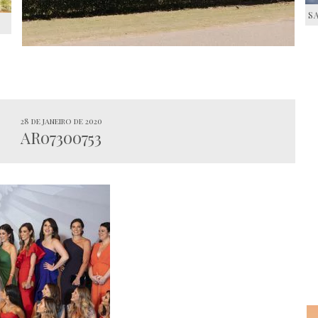
S
S
28 de janeiro de 2020
AR07300753