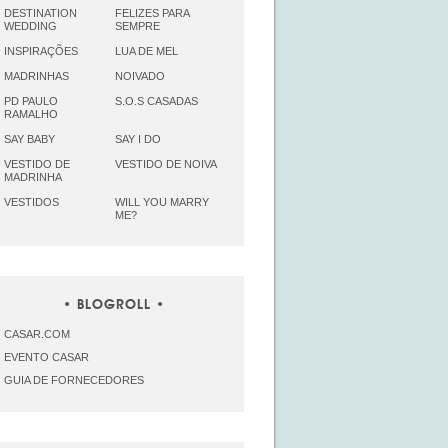
DESTINATION
FELIZES PARA
WEDDING
SEMPRE
INSPIRAÇÕES
LUA DE MEL
MADRINHAS
NOIVADO
PD PAULO
S.O.S CASADAS
RAMALHO
SAY BABY
SAY I DO
VESTIDO DE
VESTIDO DE NOIVA
MADRINHA
VESTIDOS
WILL YOU MARRY
ME?
BLOGROLL
CASAR.COM
EVENTO CASAR
GUIA DE FORNECEDORES