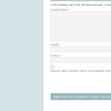
O seu endereço de e-mail não será publicado.
Campo
COMENTÁRIO
*
NOME
*
E-MAIL
*
SALVAR MEUS DADOS NESTE NAVEGADOR PAR
Navegação
PUBLICADO EM
CASAMENTO AMANDA & FLÁV
de