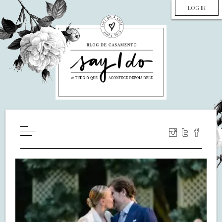
LOG IN
HOME
WILL YOU MARRY ME?
LUA DE MEL
COZINHA
DECORAÇÃO
DE NOIVA PRA NOIVA