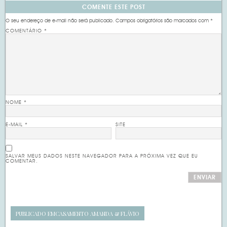
COMENTE ESTE POST
O seu endereço de e-mail não será publicado.
Campos obrigatórios são marcados com
*
COMENTÁRIO
*
NOME
*
E-MAIL
*
SITE
SALVAR MEUS DADOS NESTE NAVEGADOR PARA A PRÓXIMA VEZ QUE EU
COMENTAR.
PUBLICADO EM
CASAMENTO AMANDA & FLÁVIO