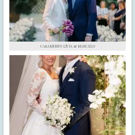
S.O.S CASADAS
FALE COM O SAY I DO
CASAMENTO LÍVIA & MARCELO