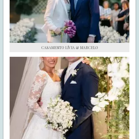
S.O.S CASADAS
FALE COM O SAY I DO
CASAMENTO LÍVIA & MARCELO