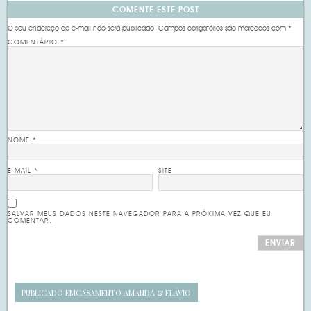
COMENTE ESTE POST
O seu endereço de e-mail não será publicado.
Campos obrigatórios são marcados com
*
COMENTÁRIO
*
NOME
*
E-MAIL
*
SITE
SALVAR MEUS DADOS NESTE NAVEGADOR PARA A PRÓXIMA VEZ QUE EU
COMENTAR.
PUBLICADO EM
CASAMENTO AMANDA & FLÁVIO