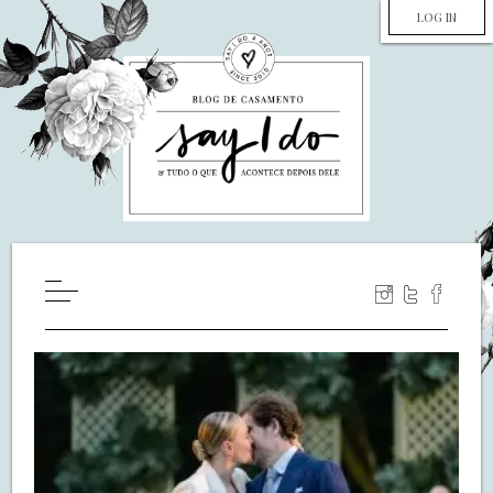
LOG IN
HOME
WILL YOU MARRY ME?
LUA DE MEL
COZINHA
DECORAÇÃO
DE NOIVA PRA NOIVA