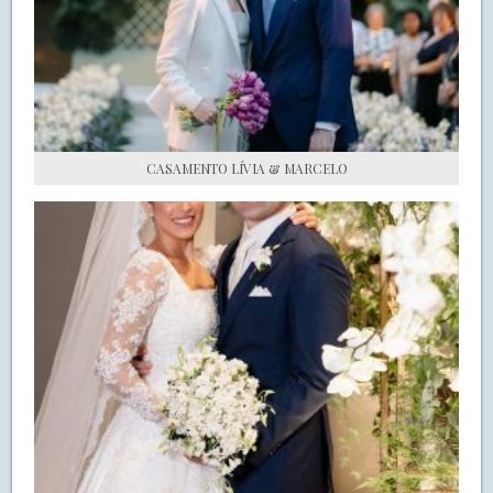
S.O.S CASADAS
FALE COM O SAY I DO
CASAMENTO LÍVIA & MARCELO