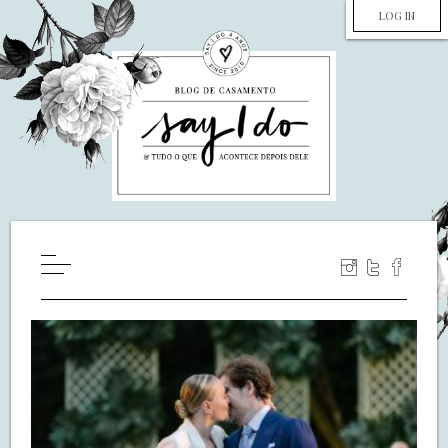
LOG IN
HOME
WILL YOU MARRY ME?
LUA DE MEL
COZINHA
DECORAÇÃO
DE NOIVA PRA NOIVA