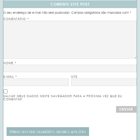
COMENTE ESTE POST
O seu endereço de e-mail não será publicado.
Campos obrigatórios são marcados com
*
COMENTÁRIO
*
NOME
*
E-MAIL
*
SITE
SALVAR MEUS DADOS NESTE NAVEGADOR PARA A PRÓXIMA VEZ QUE EU
COMENTAR.
PUBLICADO EM
CASAMENTO AMANDA & FLÁVIO