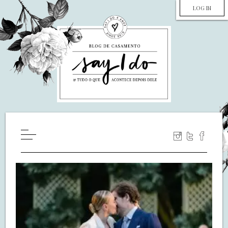
LOG IN
HOME
WILL YOU MARRY ME?
LUA DE MEL
COZINHA
DECORAÇÃO
DE NOIVA PRA NOIVA