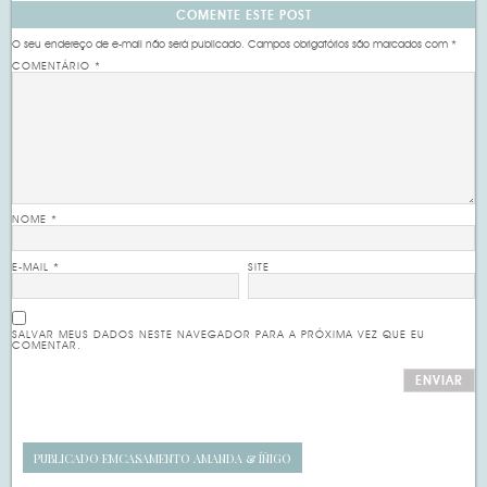
COMENTE ESTE POST
O seu endereço de e-mail não será publicado.
Campos obrigatórios são marcados com
*
COMENTÁRIO
*
NOME
*
E-MAIL
*
SITE
SALVAR MEUS DADOS NESTE NAVEGADOR PARA A PRÓXIMA VEZ QUE EU
COMENTAR.
PUBLICADO EM
CASAMENTO AMANDA & ÍÑIGO