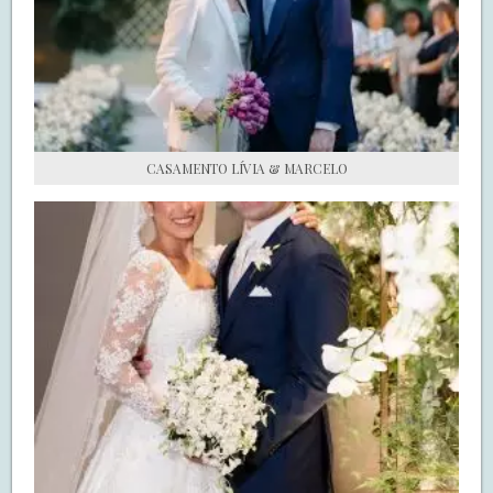
S.O.S CASADAS
FALE COM O SAY I DO
CASAMENTO LÍVIA & MARCELO