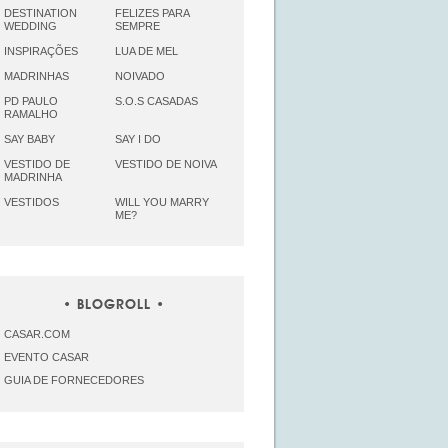
DESTINATION
FELIZES PARA
WEDDING
SEMPRE
INSPIRAÇÕES
LUA DE MEL
MADRINHAS
NOIVADO
PD PAULO
S.O.S CASADAS
RAMALHO
SAY BABY
SAY I DO
VESTIDO DE
VESTIDO DE NOIVA
MADRINHA
VESTIDOS
WILL YOU MARRY
ME?
BLOGROLL
CASAR.COM
EVENTO CASAR
GUIA DE FORNECEDORES