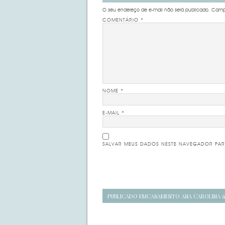
O seu endereço de e-mail não será publicado.
Campo
COMENTÁRIO
*
NOME
*
E-MAIL
*
SALVAR MEUS DADOS NESTE NAVEGADOR PAR
Navegação
PUBLICADO EM
CASAMENTO ANA CAROLINA 
de