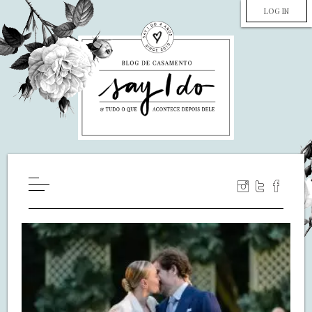
LOG IN
HOME
WILL YOU MARRY ME?
LUA DE MEL
COZINHA
DECORAÇÃO
DE NOIVA PRA NOIVA