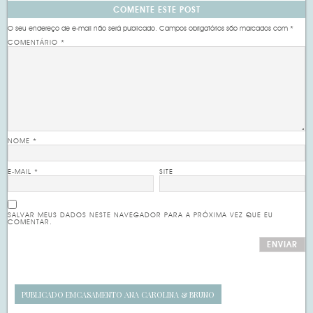
COMENTE ESTE POST
O seu endereço de e-mail não será publicado.
Campos obrigatórios são marcados com
*
COMENTÁRIO
*
NOME
*
E-MAIL
*
SITE
SALVAR MEUS DADOS NESTE NAVEGADOR PARA A PRÓXIMA VEZ QUE EU
COMENTAR.
PUBLICADO EM
CASAMENTO ANA CAROLINA & BRUNO