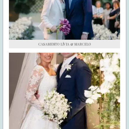
S.O.S CASADAS
FALE COM O SAY I DO
CASAMENTO LÍVIA & MARCELO