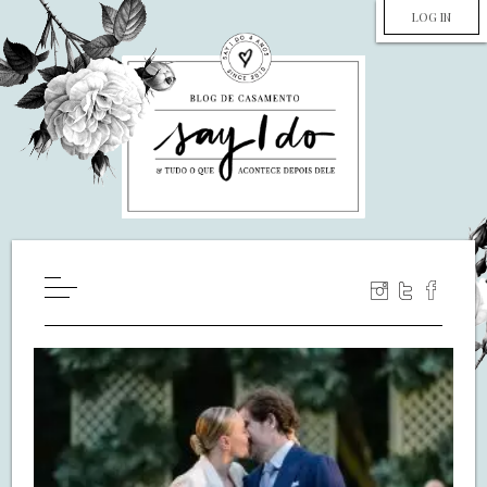
LOG IN
HOME
WILL YOU MARRY ME?
LUA DE MEL
COZINHA
DECORAÇÃO
DE NOIVA PRA NOIVA