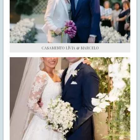
S.O.S CASADAS
FALE COM O SAY I DO
CASAMENTO LÍVIA & MARCELO