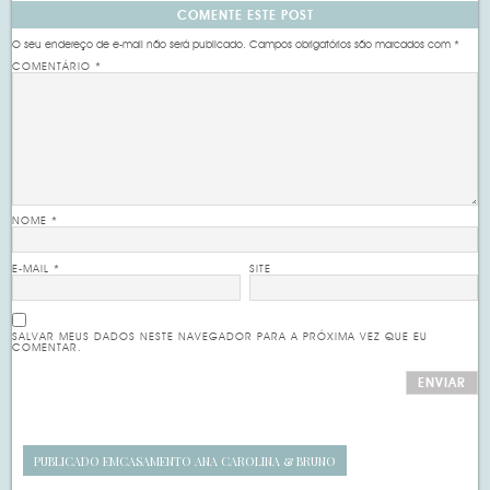
COMENTE ESTE POST
O seu endereço de e-mail não será publicado.
Campos obrigatórios são marcados com
*
COMENTÁRIO
*
NOME
*
E-MAIL
*
SITE
SALVAR MEUS DADOS NESTE NAVEGADOR PARA A PRÓXIMA VEZ QUE EU
COMENTAR.
PUBLICADO EM
CASAMENTO ANA CAROLINA & BRUNO