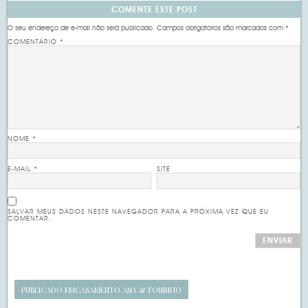
COMENTE ESTE POST
O seu endereço de e-mail não será publicado.
Campos obrigatórios são marcados com
*
COMENTÁRIO
*
NOME
*
E-MAIL
*
SITE
SALVAR MEUS DADOS NESTE NAVEGADOR PARA A PRÓXIMA VEZ QUE EU
COMENTAR.
PUBLICADO EM
CASAMENTO ANA & TONINHO