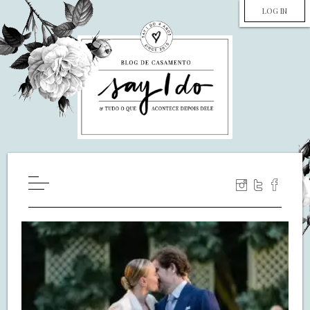
LOG IN
HOME
WILL YOU MARRY ME?
LUA DE MEL
COZINHA
DECORAÇÃO
DE NOIVA PRA NOIVA