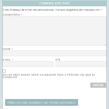
COMENTE ESTE POST
O seu endereço de e-mail não será publicado.
Campos obrigatórios são marcados com
*
COMENTÁRIO
*
NOME
*
E-MAIL
*
SITE
SALVAR MEUS DADOS NESTE NAVEGADOR PARA A PRÓXIMA VEZ QUE EU
COMENTAR.
PUBLICADO EM
CASAMENTO ANA VITÓRIA & RODRIGO