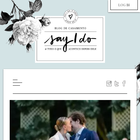
LOG IN
HOME
WILL YOU MARRY ME?
LUA DE MEL
COZINHA
DECORAÇÃO
DE NOIVA PRA NOIVA