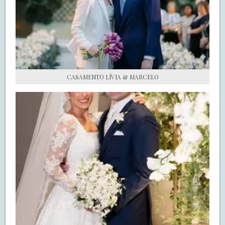
S.O.S CASADAS
FALE COM O SAY I DO
CASAMENTO LÍVIA & MARCELO