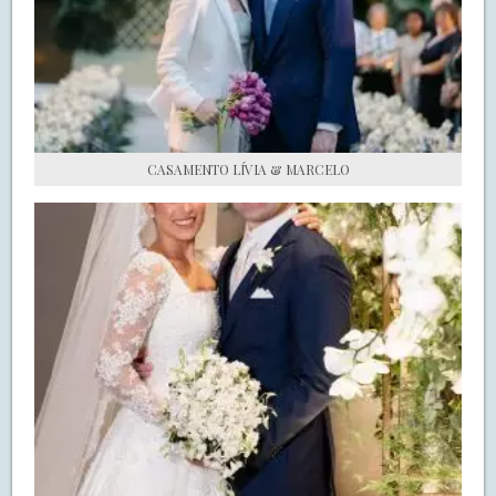
S.O.S CASADAS
FALE COM O SAY I DO
CASAMENTO LÍVIA & MARCELO