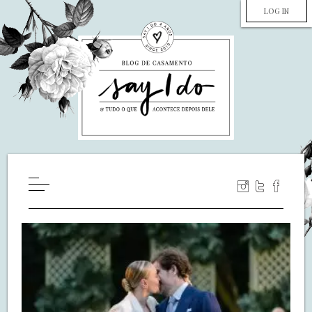
LOG IN
HOME
WILL YOU MARRY ME?
LUA DE MEL
COZINHA
DECORAÇÃO
DE NOIVA PRA NOIVA