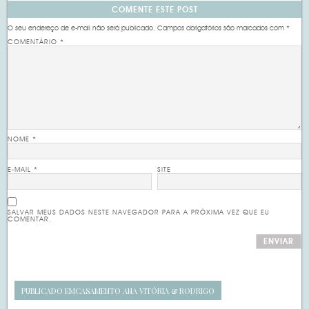
COMENTE ESTE POST
O seu endereço de e-mail não será publicado.
Campos obrigatórios são marcados com
*
COMENTÁRIO
*
NOME
*
E-MAIL
*
SITE
SALVAR MEUS DADOS NESTE NAVEGADOR PARA A PRÓXIMA VEZ QUE EU
COMENTAR.
PUBLICADO EM
CASAMENTO ANA VITÓRIA & RODRIGO