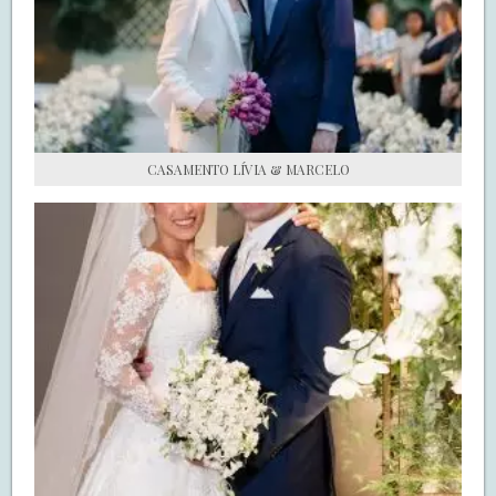
S.O.S CASADAS
FALE COM O SAY I DO
CASAMENTO LÍVIA & MARCELO