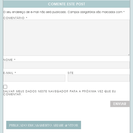
COMENTE ESTE POST
O seu endereço de e-mail não será publicado.
Campos obrigatórios são marcados com
*
COMENTÁRIO
*
NOME
*
E-MAIL
*
SITE
SALVAR MEUS DADOS NESTE NAVEGADOR PARA A PRÓXIMA VEZ QUE EU
COMENTAR.
PUBLICADO EM
CASAMENTO ARIANE & VITOR