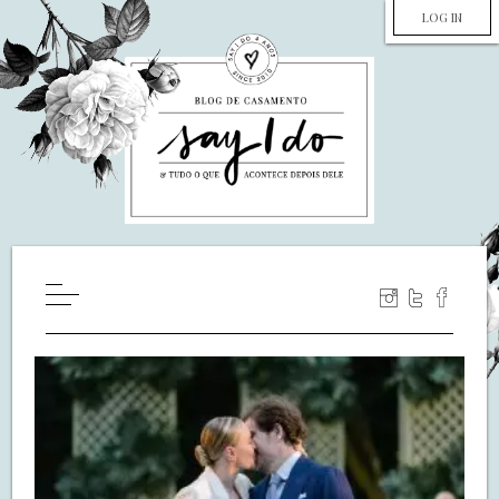
LOG IN
HOME
WILL YOU MARRY ME?
LUA DE MEL
COZINHA
DECORAÇÃO
DE NOIVA PRA NOIVA