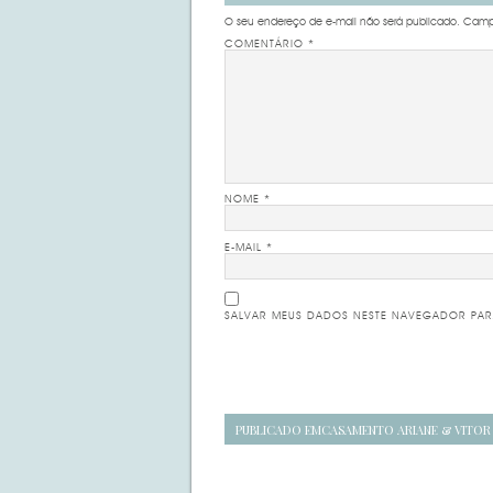
O seu endereço de e-mail não será publicado.
Campo
COMENTÁRIO
*
NOME
*
E-MAIL
*
SALVAR MEUS DADOS NESTE NAVEGADOR PAR
Navegação
PUBLICADO EM
CASAMENTO ARIANE & VITOR
de