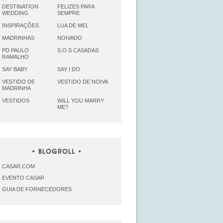
DESTINATION
FELIZES PARA
WEDDING
SEMPRE
INSPIRAÇÕES
LUA DE MEL
MADRINHAS
NOIVADO
PD PAULO
S.O.S CASADAS
RAMALHO
SAY BABY
SAY I DO
VESTIDO DE
VESTIDO DE NOIVA
MADRINHA
VESTIDOS
WILL YOU MARRY
ME?
BLOGROLL
CASAR.COM
EVENTO CASAR
GUIA DE FORNECEDORES